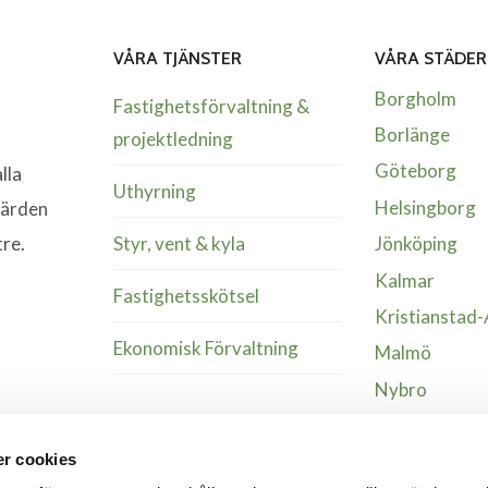
VÅRA TJÄNSTER
VÅRA STÄDER
Borgholm
Fastighetsförvaltning &
Borlänge
projektledning
Göteborg
lla
Uthyrning
Helsingborg
värden
Styr, vent & kyla
tre.
Jönköping
Kalmar
Fastighetsskötsel
Kristianstad
Ekonomisk Förvaltning
Malmö
Nybro
Växjö
r cookies
Älmhult