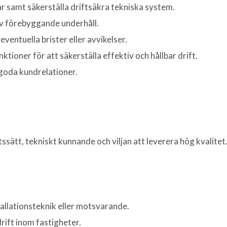
ar samt säkerställa driftsäkra tekniska system.
v förebyggande underhåll.
entuella brister eller avvikelser.
ioner för att säkerställa effektiv och hållbar drift.
l goda kundrelationer.
ssätt, tekniskt kunnande och viljan att leverera hög kvalitet
tallationsteknik eller motsvarande.
rift inom fastigheter.