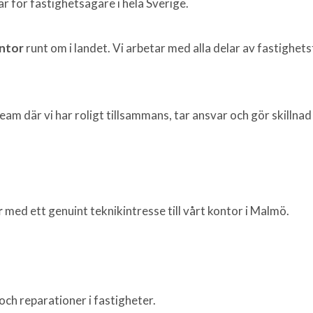
r för fastighetsägare i hela Sverige.
ntor
runt om i landet. Vi arbetar med alla delar av fastighets
eam där vi har roligt tillsammans, tar ansvar och gör skillnad
r
med ett genuint teknikintresse till vårt kontor i Malmö.
och reparationer i fastigheter.