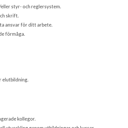
eller styr- och reglersystem.
ch skrift.
a ansvar för ditt arbete.
de förmåga.
r elutbildning.
agerade kollegor.
nell utveckling genom utbildningar och kurser.