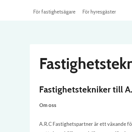
Skip
För fastighetsägare
För hyresgäster
to
content
Fastighetstek
Fastighetstekniker till 
Om oss
A.R.C Fastighetspartner är ett växande f