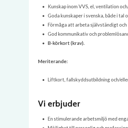
Kunskap inom VVS, el, ventilation och/
Goda kunskaper i svenska, både i tal o
Förmåga att arbeta självständigt och t
God kommunikativ och problemlösan
B-körkort (krav).
Meriterande:
Liftkort, fallskyddsutbildning och/elle
Vi erbjuder
En stimulerande arbetsmiljö med eng
Möjlighet till personlig och professio