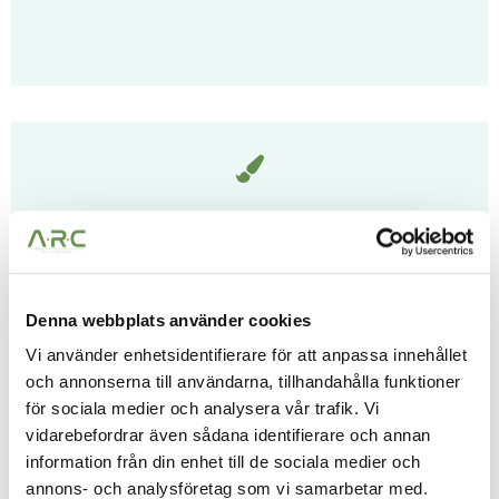
Som lokalvårdare
Ser vi till att det är fräscht och rent i era lokaler när
ni tar in kunder och andra intressenter. Vi arbetar
Denna webbplats använder cookies
alltid med hållbara produkter och med ett proaktivt
Vi använder enhetsidentifierare för att anpassa innehållet
och annonserna till användarna, tillhandahålla funktioner
arbetssätt för att effektivisera och spara tid.
för sociala medier och analysera vår trafik. Vi
vidarebefordrar även sådana identifierare och annan
information från din enhet till de sociala medier och
annons- och analysföretag som vi samarbetar med.