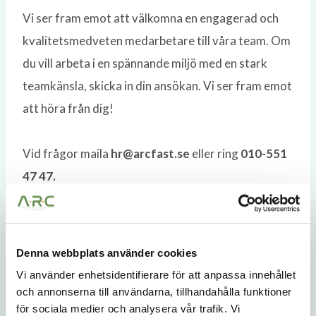
Vi ser fram emot att välkomna en engagerad och
kvalitetsmedveten medarbetare till våra team. Om
du vill arbeta i en spännande miljö med en stark
teamkänsla, skicka in din ansökan. Vi ser fram emot
att höra från dig!
Vid frågor maila
hr@arcfast.se
eller ring
010-551
47 47.
Ansökningar inskickade på detta sätt sparas i
maximalt 1 år.
Denna webbplats använder cookies
Vi använder enhetsidentifierare för att anpassa innehållet
och annonserna till användarna, tillhandahålla funktioner
LÄS VIDARE OCH ANSÖK HÄR >>
för sociala medier och analysera vår trafik. Vi