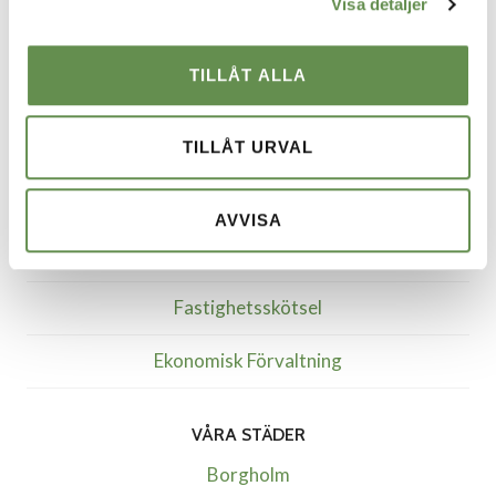
Visa detaljer
TILLÅT ALLA
VÅRA TJÄNSTER
Fastighetsförvaltning & projektledning
TILLÅT URVAL
Uthyrning
AVVISA
Styr, vent & kyla
Fastighetsskötsel
Ekonomisk Förvaltning
VÅRA STÄDER
Borgholm