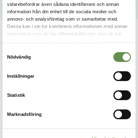
vidarebefordrar även sådana identifierare och annan
information från din enhet till de sociala medier och
annons- och analysföretag som vi samarbetar med.
Dessa kan i sin tur kombinera informationen med annan
information som du har tillhandahållit eller som de har
samlat in när du har använt deras tjänster.
Samtyckesval
Nödvändig
Inställningar
A.R.C Fastighetspartner – Vi ser möjligheter i alla
fastigheter. Möjligheter att skapa bestående värden
Statistik
och få vara med och utveckla något till det bättre.
Marknadsföring