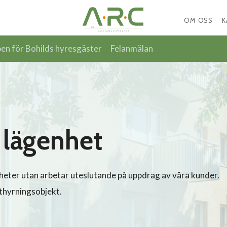
OM OSS
K
n för Bohilds hyresgäster
Felanmälan
r lägenhet
heter utan arbetar uteslutande på uppdrag av våra kunder.
uthyrningsobjekt.