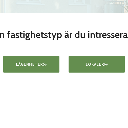
n fastighetstyp är du intresser
LÄGENHETER
LOKALER