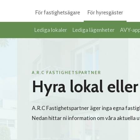
Skip
För fastighetsägare
För hyresgäster
to
content
Lediga lokaler
Lediga lägenheter
AVY-appe
A.R.C FASTIGHETSPARTNER
Hyra lokal elle
A.R.C Fastighetspartner äger inga egna fastig
Nedan hittar ni information om våra aktuella 