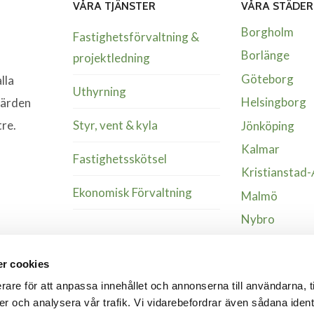
VÅRA TJÄNSTER
VÅRA STÄDER
Borgholm
Fastighetsförvaltning &
Borlänge
projektledning
Göteborg
lla
Uthyrning
Helsingborg
värden
Styr, vent & kyla
tre.
Jönköping
Kalmar
Fastighetsskötsel
Kristianstad
Ekonomisk Förvaltning
Malmö
Nybro
Växjö
r cookies
Älmhult
rare för att anpassa innehållet och annonserna till användarna, t
Örnsköldsvik
er och analysera vår trafik. Vi vidarebefordrar även sådana ident
Östersund