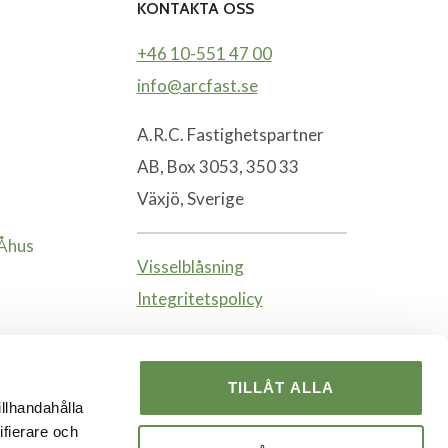
KONTAKTA OSS
+46 10-551 47 00
info@arcfast.se
A.R.C. Fastighetspartner
AB, Box 3053, 350 33
Växjö, Sverige
-Åhus
Visselblåsning
Integritetspolicy
TILLÅT ALLA
illhandahålla
ifierare och