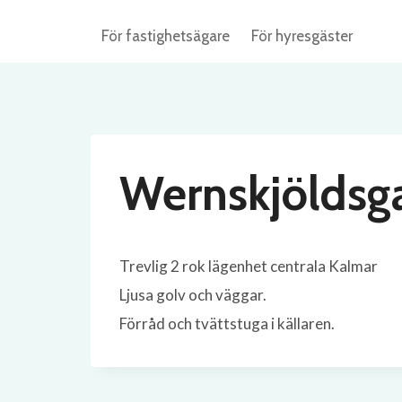
Skip
För fastighetsägare
För hyresgäster
to
content
Wernskjöldsga
Trevlig 2 rok lägenhet centrala Kalmar
Ljusa golv och väggar.
Förråd och tvättstuga i källaren.