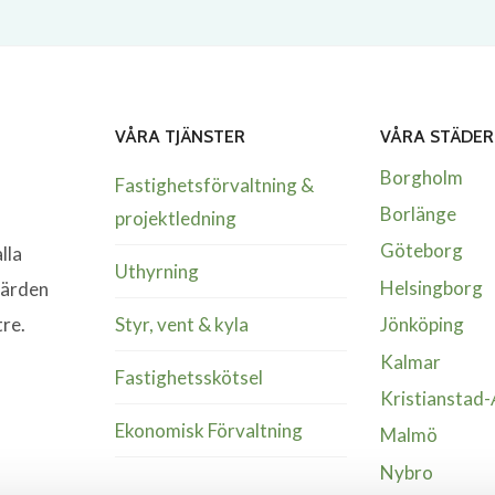
VÅRA TJÄNSTER
VÅRA STÄDER
Borgholm
Fastighetsförvaltning &
Borlänge
projektledning
Göteborg
lla
Uthyrning
Helsingborg
värden
Styr, vent & kyla
tre.
Jönköping
Kalmar
Fastighetsskötsel
Kristianstad
Ekonomisk Förvaltning
Malmö
Nybro