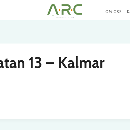
OM OSS
K
tan 13 – Kalmar