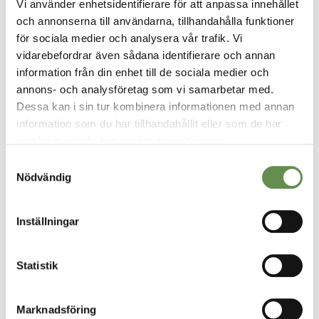
Vi använder enhetsidentifierare för att anpassa innehållet
och annonserna till användarna, tillhandahålla funktioner
för sociala medier och analysera vår trafik. Vi
vidarebefordrar även sådana identifierare och annan
information från din enhet till de sociala medier och
annons- och analysföretag som vi samarbetar med.
Dessa kan i sin tur kombinera informationen med annan
information som du har tillhandahållit eller som de har
samlat in när du har använt deras tjänster.
VÅRA TJÄNSTER
Samtyckesval
Nödvändig
Fastighetsförvaltning & projektledning
Uthyrning
Inställningar
Styr, vent & kyla
Statistik
Fastighetsskötsel
Marknadsföring