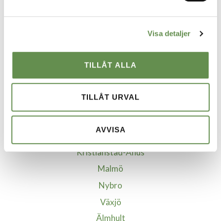
Ekonomisk Förvaltning
Visa detaljer
VÅRA STÄDER
Borgholm
TILLÅT ALLA
Borlänge
Göteborg
TILLÅT URVAL
Helsingborg
Jönköping
AVVISA
Kalmar
Kristianstad-Åhus
Malmö
Nybro
Växjö
Älmhult