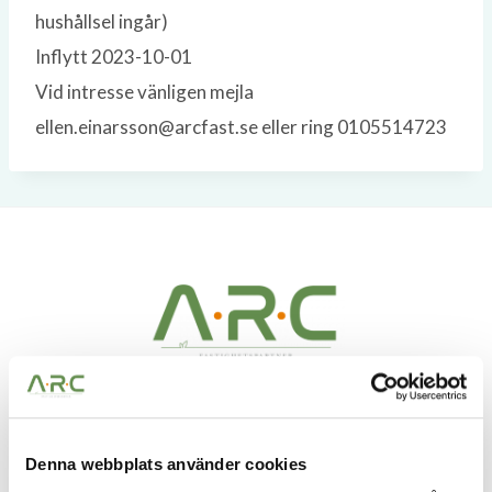
hushållsel ingår)
Inflytt 2023-10-01
Vid intresse vänligen mejla
ellen.einarsson@arcfast.se eller ring 0105514723
A.R.C Fastighetspartner – Vi ser möjligheter i alla
fastigheter. Möjligheter att skapa bestående värden
Denna webbplats använder cookies
och få vara med och utveckla något till det bättre.