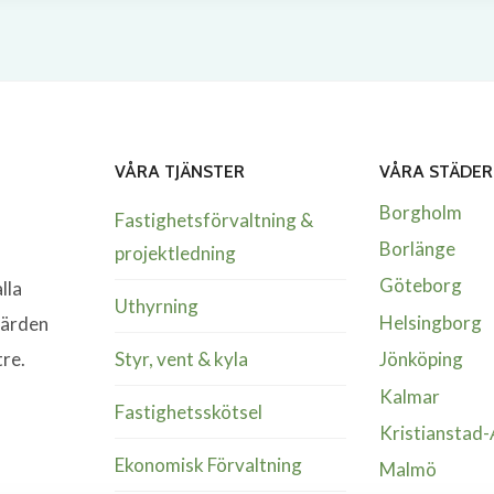
VÅRA TJÄNSTER
VÅRA STÄDER
Borgholm
Fastighetsförvaltning &
Borlänge
projektledning
Göteborg
lla
Uthyrning
Helsingborg
värden
Styr, vent & kyla
tre.
Jönköping
Kalmar
Fastighetsskötsel
Kristianstad
Ekonomisk Förvaltning
Malmö