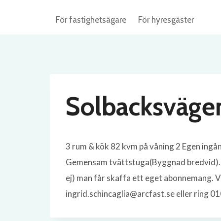
Skip
För fastighetsägare
För hyresgäster
to
content
Solbacksväg
3 rum & kök 82 kvm på våning 2 Egen ingån
Gemensam tvättstuga(Byggnad bredvid). För
ej) man får skaffa ett eget abonnemang. V
ingrid.schincaglia@arcfast.se eller ring