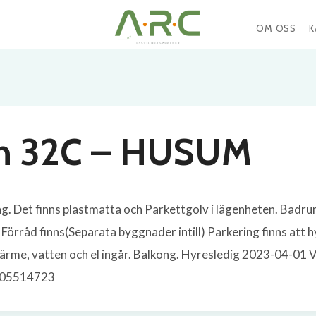
OM OSS
K
en 32C – HUSUM
g. Det finns plastmatta och Parkettgolv i lägenheten. Badr
råd finns(Separata byggnader intill) Parkering finns att hy
ärme, vatten och el ingår. Balkong. Hyresledig 2023-04-01 Vi
 0105514723