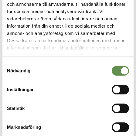
och annonserna till användarna, tillhandahålla funktioner
för sociala medier och analysera vår trafik. Vi
vidarebefordrar även sådana identifierare och annan
information från din enhet till de sociala medier och
annons- och analysföretag som vi samarbetar med.
Dessa kan i sin tur kombinera informationen med annan
information som du har tillhandahållit eller som de har
samlat in när du har använt deras tjänster.
VÅRA TJÄNSTER
Samtyckesval
Fastighetsförvaltning & projektledning
Nödvändig
Uthyrning
Inställningar
Styr, vent & kyla
Statistik
Fastighetsskötsel
Marknadsföring
Ekonomisk Förvaltning