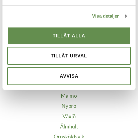
VÅRA STÄDER
Visa detaljer
Borgholm
Borlänge
TILLÅT ALLA
Göteborg
Helsingborg
TILLÅT URVAL
Jönköping
Kalmar
AVVISA
Kristianstad-Åhus
Malmö
Nybro
Växjö
Älmhult
Örnsköldsvik