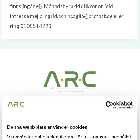
finns(ingår ej). Månadshyra 4468kronor. Vid
intresse mejla ingrid.schincaglia@arcfast.se eller
ring 0105514723
A.R.C Fastighetspartner – Vi ser möjligheter i alla
fastigheter. Möjligheter att skapa bestående värden
Denna webbplats använder cookies
och få vara med och utveckla något till det bättre.
Vi använder enhetsidentifierare för att anpassa innehållet