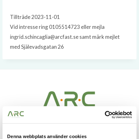
Tillträde 2023-11-01
Vid intresse ring 0105514723 eller mejla
ingrid.schincaglia@arcfast.se samt märk mejlet
med Själevadsgatan 26
A.R.C Fastighetspartner – Vi ser möjligheter i alla
Denna webbplats använder cookies
fastigheter. Möjligheter att skapa bestående värden