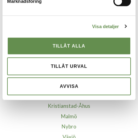
Marknadsföring
Ekonomisk Förvaltning
Visa detaljer
VÅRA STÄDER
Borgholm
TILLÅT ALLA
Borlänge
Göteborg
TILLÅT URVAL
Helsingborg
Jönköping
AVVISA
Kalmar
Kristianstad-Åhus
Malmö
Nybro
Växjö