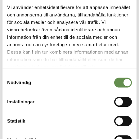
Vi använder enhetsidentifierare för att anpassa innehållet
och få vara med och utveckla något till det bättre.
och annonserna till användarna, tillhandahålla funktioner
för sociala medier och analysera vår trafik. Vi
vidarebefordrar även sådana identifierare och annan
information från din enhet till de sociala medier och
annons- och analysföretag som vi samarbetar med.
Dessa kan i sin tur kombinera informationen med annan
information som du har tillhandahållit eller som de har
samlat in när du har använt deras tjänster.
Samtyckesval
VÅRA TJÄNSTER
Nödvändig
Fastighetsförvaltning & projektledning
Inställningar
Uthyrning
Statistik
Styr, vent & kyla
Fastighetsskötsel