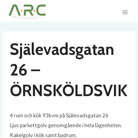
Skip
to
content
Själevadsgatan
26 –
ÖRNSKÖLDSVIK
4 rum och kök 93kvm på Själevadsgatan 26
Ljus parkettgolv genomgående i hela lägenheten.
Kakelgolv i kök samt badrum.