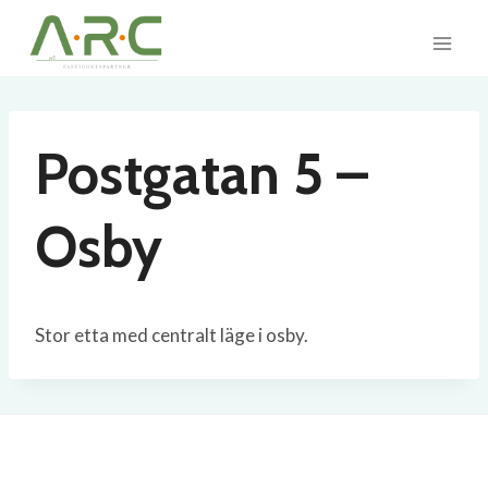
Skip
to
content
Postgatan 5 –
Osby
Stor etta med centralt läge i osby.