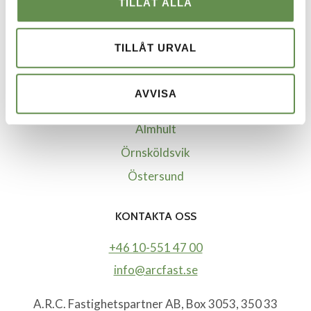
TILLÅT ALLA
Kalmar
Kristianstad-Åhus
TILLÅT URVAL
Malmö
Nybro
AVVISA
Växjö
Älmhult
Örnsköldsvik
Östersund
KONTAKTA OSS
+46 10-551 47 00
info@arcfast.se
A.R.C. Fastighetspartner AB, Box 3053, 350 33