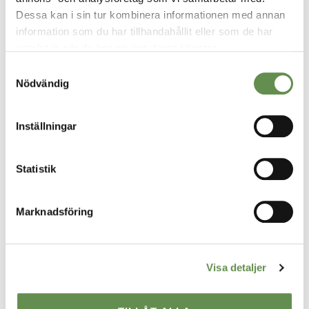
Fastighetsförvaltning & projektledning
Dessa kan i sin tur kombinera informationen med annan
information som du har tillhandahållit eller som de har
Uthyrning
samlat in när du har använt deras tjänster.
Styr, vent & kyla
Samtyckesval
Nödvändig
Fastighetsskötsel
Inställningar
Ekonomisk Förvaltning
Statistik
VÅRA STÄDER
Borgholm
Marknadsföring
Borlänge
Göteborg
Visa detaljer
Helsingborg
Jönköping