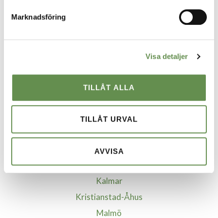
Styr, vent & kyla
Marknadsföring
Fastighetsskötsel
Ekonomisk Förvaltning
Visa detaljer
VÅRA STÄDER
TILLÅT ALLA
Borgholm
Borlänge
TILLÅT URVAL
Göteborg
Helsingborg
AVVISA
Jönköping
Kalmar
Kristianstad-Åhus
Malmö