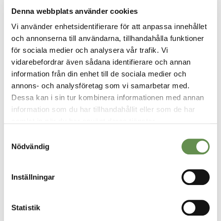
Denna webbplats använder cookies
A.R.C Fastighetspartner – Vi ser möjligheter i alla
Vi använder enhetsidentifierare för att anpassa innehållet
fastigheter. Möjligheter att skapa bestående värden
och annonserna till användarna, tillhandahålla funktioner
och få vara med och utveckla något till det bättre.
för sociala medier och analysera vår trafik. Vi
vidarebefordrar även sådana identifierare och annan
information från din enhet till de sociala medier och
annons- och analysföretag som vi samarbetar med.
Dessa kan i sin tur kombinera informationen med annan
information som du har tillhandahållit eller som de har
samlat in när du har använt deras tjänster.
Samtyckesval
Nödvändig
VÅRA TJÄNSTER
Fastighetsförvaltning & projektledning
Inställningar
Uthyrning
Statistik