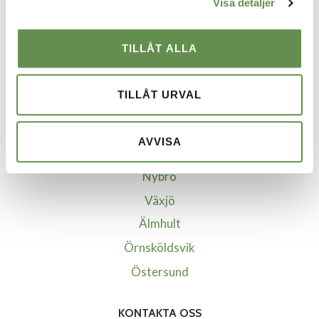
Visa detaljer
Borlänge
Göteborg
TILLÅT ALLA
Helsingborg
Jönköping
TILLÅT URVAL
Kalmar
Kristianstad-Åhus
AVVISA
Malmö
Nybro
Växjö
Älmhult
Örnsköldsvik
Östersund
KONTAKTA OSS