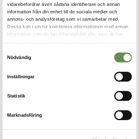
vidarebefordrar även sådana identifierare och annan
information från din enhet till de sociala medier och
annons- och analysföretag som vi samarbetar med.
Dessa kan i sin tur kombinera informationen med annan
VÅRA TJÄNSTER
information som du har tillhandahållit eller som de har
Fastighetsförvaltning & projektledning
samlat in när du har använt deras tjänster.
Samtyckesval
Uthyrning
Nödvändig
Styr, vent & kyla
Inställningar
Fastighetsskötsel
Statistik
Ekonomisk Förvaltning
Marknadsföring
VÅRA STÄDER
Borgholm