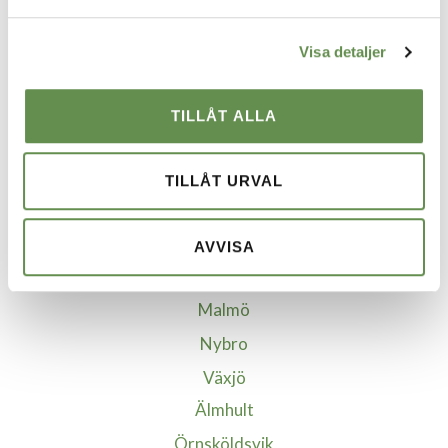
VÅRA STÄDER
Visa detaljer
Borgholm
Borlänge
TILLÅT ALLA
Göteborg
Helsingborg
TILLÅT URVAL
Jönköping
Kalmar
AVVISA
Kristianstad-Åhus
Malmö
Nybro
Växjö
Älmhult
Örnsköldsvik