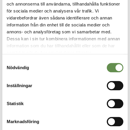
och annonserna till användarna, tillhandahålla funktioner
för sociala medier och analysera vår trafik. Vi
vidarebefordrar även sådana identifierare och annan
information från din enhet till de sociala medier och
annons- och analysföretag som vi samarbetar med.
Dessa kan i sin tur kombinera informationen med annan
information som du har tillhandahållit eller som de har
samlat in när du har använt deras tjänster.
VÅRA TJÄNSTER
Samtyckesval
Fastighetsförvaltning & projektledning
Nödvändig
Uthyrning
Inställningar
Styr, vent & kyla
Statistik
Fastighetsskötsel
Marknadsföring
Ekonomisk Förvaltning