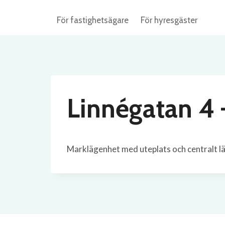
Skip
För fastighetsägare
För hyresgäster
to
content
Linnégatan 4 
Marklägenhet med uteplats och centralt l