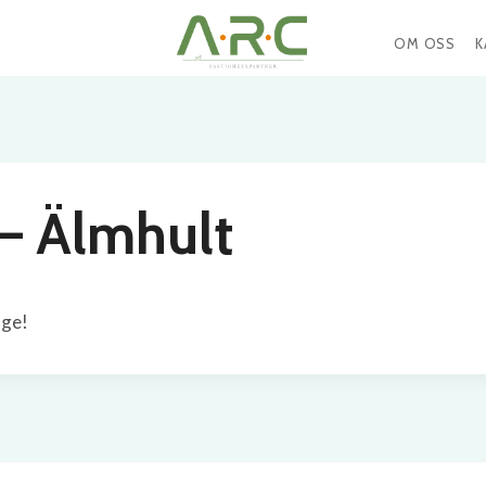
OM OSS
K
– Älmhult
äge!