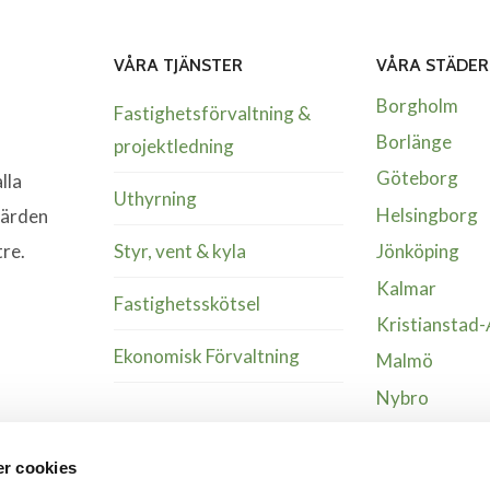
VÅRA TJÄNSTER
VÅRA STÄDER
Borgholm
Fastighetsförvaltning &
Borlänge
projektledning
Göteborg
lla
Uthyrning
Helsingborg
värden
Styr, vent & kyla
tre.
Jönköping
Kalmar
Fastighetsskötsel
Kristianstad
Ekonomisk Förvaltning
Malmö
Nybro
Växjö
r cookies
Älmhult