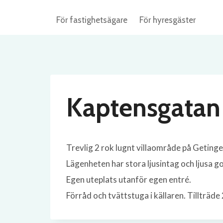
Skip
För fastighetsägare
För hyresgäster
to
content
Kaptensgatan
Trevlig 2 rok lugnt villaområde på Geting
Lägenheten har stora ljusintag och ljusa g
Egen uteplats utanför egen entré.
Förråd och tvättstuga i källaren. Tillträ