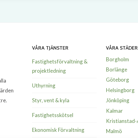
VÅRA TJÄNSTER
VÅRA STÄDER
Borgholm
Fastighetsförvaltning &
Borlänge
projektledning
Göteborg
lla
Uthyrning
Helsingborg
värden
Styr, vent & kyla
tre.
Jönköping
Kalmar
Fastighetsskötsel
Kristianstad
Ekonomisk Förvaltning
Malmö