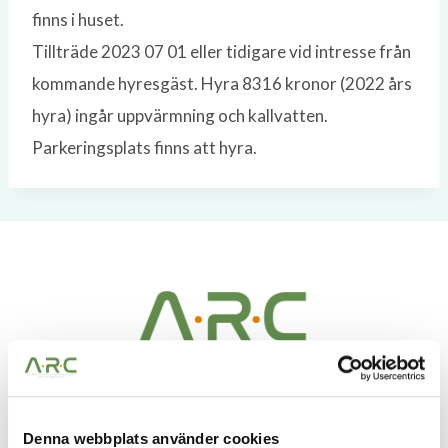
finns i huset.
Tillträde 2023 07 01 eller tidigare vid intresse från
kommande hyresgäst. Hyra 8316 kronor (2022 års
hyra) ingår uppvärmning och kallvatten.
Parkeringsplats finns att hyra.
A.R.C Fastighetspartner – Vi ser möjligheter i alla
Denna webbplats använder cookies
fastigheter. Möjligheter att skapa bestående värden