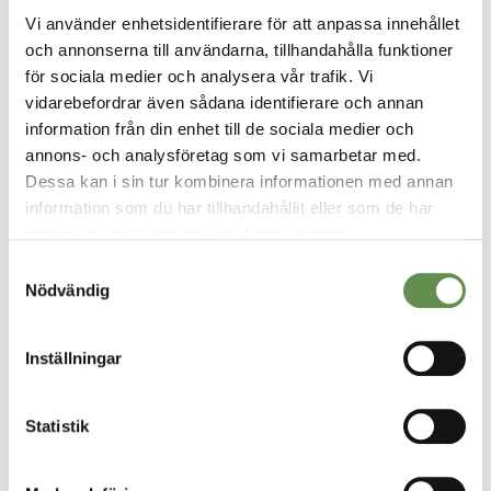
Vi använder enhetsidentifierare för att anpassa innehållet
och få vara med och utveckla något till det bättre.
och annonserna till användarna, tillhandahålla funktioner
för sociala medier och analysera vår trafik. Vi
vidarebefordrar även sådana identifierare och annan
information från din enhet till de sociala medier och
annons- och analysföretag som vi samarbetar med.
Dessa kan i sin tur kombinera informationen med annan
information som du har tillhandahållit eller som de har
samlat in när du har använt deras tjänster.
Samtyckesval
VÅRA TJÄNSTER
Nödvändig
Fastighetsförvaltning & projektledning
Inställningar
Uthyrning
Styr, vent & kyla
Statistik
Fastighetsskötsel