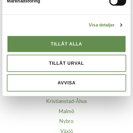
Marknadsföring
Ekonomisk Förvaltning
Visa detaljer
VÅRA STÄDER
Borgholm
TILLÅT ALLA
Borlänge
Göteborg
TILLÅT URVAL
Helsingborg
Jönköping
AVVISA
Kalmar
Kristianstad-Åhus
Malmö
Nybro
Växjö