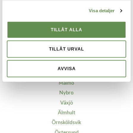
VÅRA STÄDER
Visa detaljer
Borgholm
Borlänge
TILLÅT ALLA
Göteborg
Helsingborg
TILLÅT URVAL
Jönköping
Kalmar
AVVISA
Kristianstad-Åhus
Malmö
Nybro
Växjö
Älmhult
Örnsköldsvik
Östersund