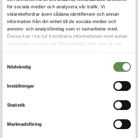
för sociala medier och analysera vår trafik. Vi
vidarebefordrar även sådana identifierare och annan
information från din enhet till de sociala medier och
annons- och analysföretag som vi samarbetar med.
Dessa kan i sin tur kombinera informationen med annan
information som du har tillhandahållit eller som de har
VÅRA TJÄNSTER
samlat in när du har använt deras tjänster.
Fastighetsförvaltning & projektledning
Samtyckesval
Nödvändig
Uthyrning
Inställningar
Styr, vent & kyla
Fastighetsskötsel
Statistik
Ekonomisk Förvaltning
Marknadsföring