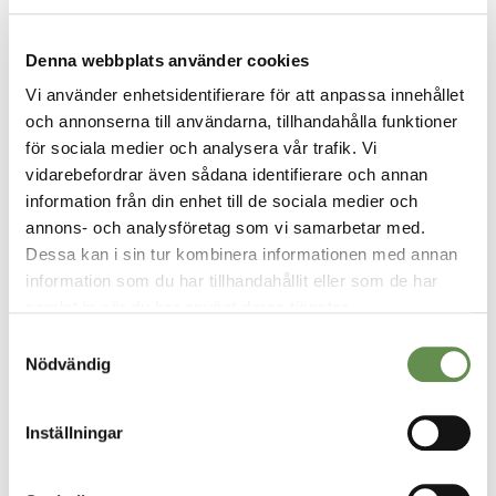
Denna webbplats använder cookies
Vi använder enhetsidentifierare för att anpassa innehållet
A.R.C Fastighetspartner – Vi ser möjligheter i alla
och annonserna till användarna, tillhandahålla funktioner
fastigheter. Möjligheter att skapa bestående värden
för sociala medier och analysera vår trafik. Vi
och få vara med och utveckla något till det bättre.
vidarebefordrar även sådana identifierare och annan
information från din enhet till de sociala medier och
annons- och analysföretag som vi samarbetar med.
Dessa kan i sin tur kombinera informationen med annan
information som du har tillhandahållit eller som de har
samlat in när du har använt deras tjänster.
Samtyckesval
Nödvändig
VÅRA TJÄNSTER
Inställningar
Fastighetsförvaltning & projektledning