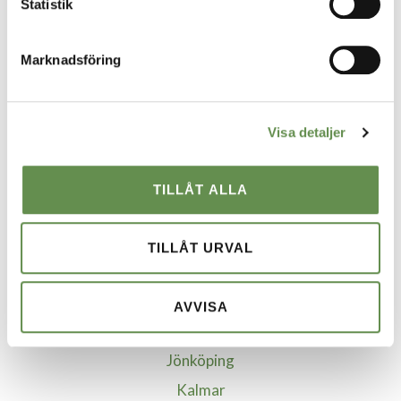
Statistik
Uthyrning
Marknadsföring
Styr, vent & kyla
Fastighetsskötsel
Visa detaljer
Ekonomisk Förvaltning
TILLÅT ALLA
VÅRA STÄDER
Borgholm
TILLÅT URVAL
Borlänge
Göteborg
AVVISA
Helsingborg
Jönköping
Kalmar