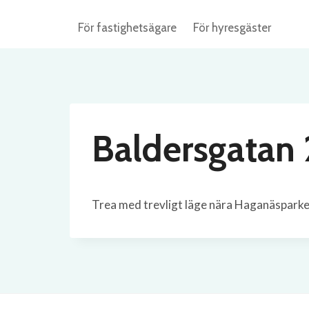
Skip
För fastighetsägare
För hyresgäster
to
content
Baldersgatan 
Trea med trevligt läge nära Haganäsparke