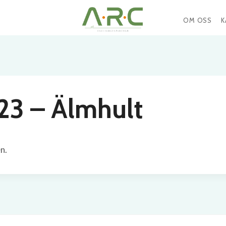
OM OSS
K
23 – Älmhult
n.