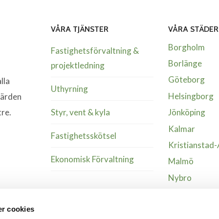
VÅRA TJÄNSTER
VÅRA STÄDER
Borgholm
Fastighetsförvaltning &
Borlänge
projektledning
Göteborg
lla
Uthyrning
Helsingborg
värden
Styr, vent & kyla
tre.
Jönköping
Kalmar
Fastighetsskötsel
Kristianstad
Ekonomisk Förvaltning
Malmö
Nybro
Växjö
r cookies
Älmhult