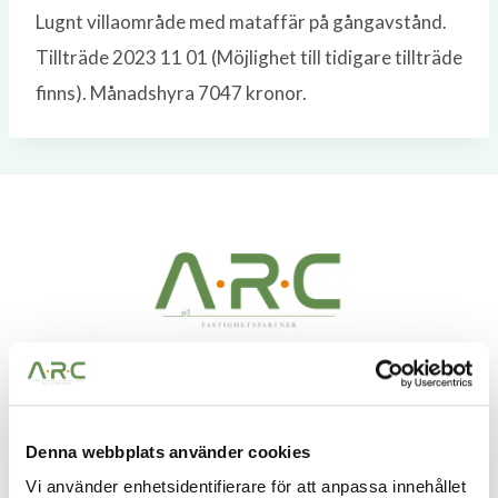
Lugnt villaområde med mataffär på gångavstånd.
Tillträde 2023 11 01 (Möjlighet till tidigare tillträde
finns). Månadshyra 7047 kronor.
A.R.C Fastighetspartner – Vi ser möjligheter i alla
fastigheter. Möjligheter att skapa bestående värden
Denna webbplats använder cookies
och få vara med och utveckla något till det bättre.
Vi använder enhetsidentifierare för att anpassa innehållet