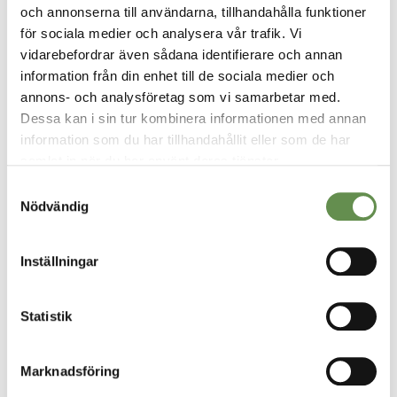
och annonserna till användarna, tillhandahålla funktioner
för sociala medier och analysera vår trafik. Vi
vidarebefordrar även sådana identifierare och annan
information från din enhet till de sociala medier och
annons- och analysföretag som vi samarbetar med.
Dessa kan i sin tur kombinera informationen med annan
information som du har tillhandahållit eller som de har
samlat in när du har använt deras tjänster.
VÅRA TJÄNSTER
Samtyckesval
Fastighetsförvaltning & projektledning
Nödvändig
Uthyrning
Inställningar
Styr, vent & kyla
Statistik
Fastighetsskötsel
Marknadsföring
Ekonomisk Förvaltning