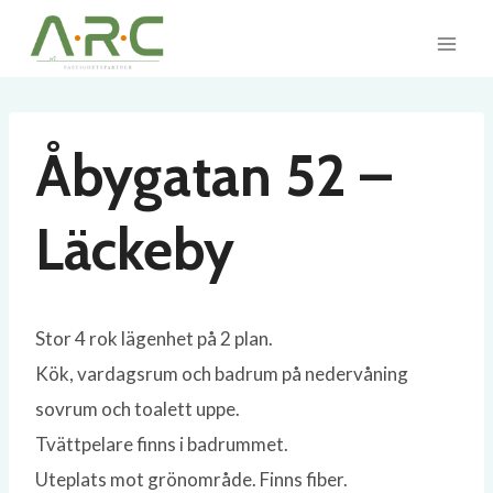
Skip
to
content
Åbygatan 52 –
Läckeby
Stor 4 rok lägenhet på 2 plan.
Kök, vardagsrum och badrum på nedervåning
sovrum och toalett uppe.
Tvättpelare finns i badrummet.
Uteplats mot grönområde. Finns fiber.