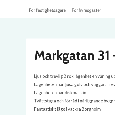
Skip
För fastighetsägare
För hyresgäster
to
content
Markgatan 31
Ljus och trevlig 2 rok lägenhet en våning
Lägenheten har ljusa golv och väggar. Trev
Lägenheten har diskmaskin.
Tvättstuga och förråd i närliggande bygg
Fantastiskt läge i vackra Borgholm