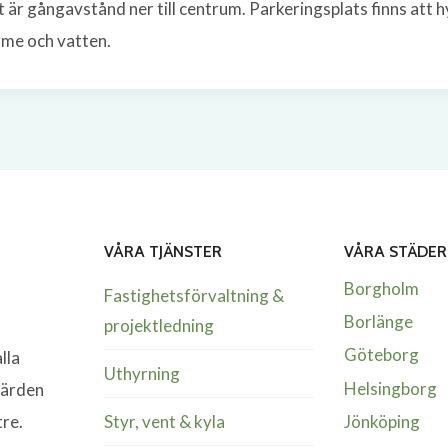
 är gångavstånd ner till centrum. Parkeringsplats finns att h
ärme och vatten.
VÅRA TJÄNSTER
VÅRA STÄDER
Borgholm
Fastighetsförvaltning &
Borlänge
projektledning
Göteborg
lla
Uthyrning
Helsingborg
värden
Styr, vent & kyla
tre.
Jönköping