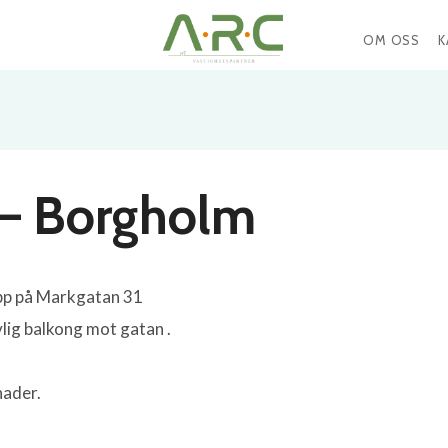
OM OSS
K
 – Borgholm
 upp på Markgatan 31
lig balkong mot gatan .
nader.