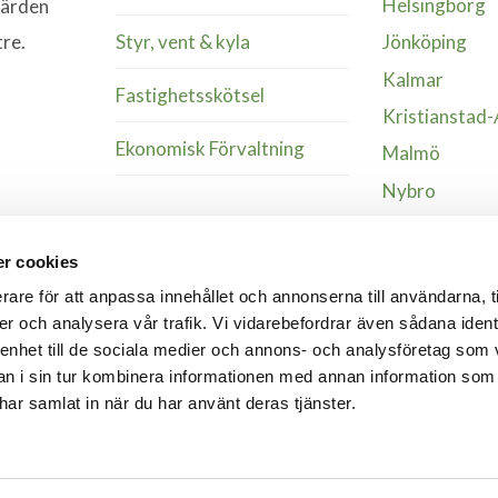
Helsingborg
värden
Styr, vent & kyla
tre.
Jönköping
Kalmar
Fastighetsskötsel
Kristianstad
Ekonomisk Förvaltning
Malmö
Nybro
Växjö
r cookies
Älmhult
rare för att anpassa innehållet och annonserna till användarna, t
Örnsköldsvik
er och analysera vår trafik. Vi vidarebefordrar även sådana ident
Östersund
 enhet till de sociala medier och annons- och analysföretag som 
 i sin tur kombinera informationen med annan information som
e har samlat in när du har använt deras tjänster.