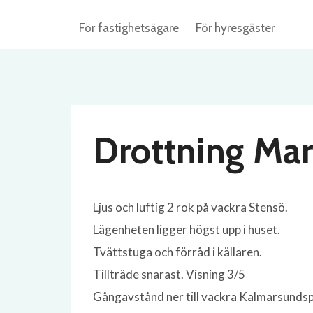
Skip
För fastighetsägare
För hyresgäster
to
content
Drottning Mar
Ljus och luftig 2 rok på vackra Stensö.
Lägenheten ligger högst upp i huset.
Tvättstuga och förråd i källaren.
Tillträde snarast. Visning 3/5
Gångavstånd ner till vackra Kalmarsundspa