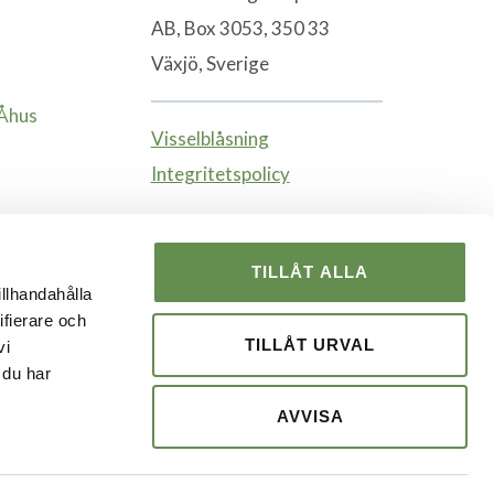
AB, Box 3053, 350 33
Växjö, Sverige
-Åhus
Visselblåsning
Integritetspolicy
TILLÅT ALLA
illhandahålla
ifierare och
TILLÅT URVAL
vi
 du har
AVVISA