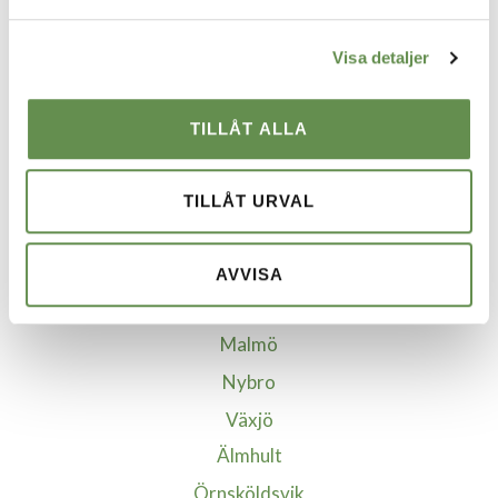
VÅRA STÄDER
Visa detaljer
Borgholm
Borlänge
TILLÅT ALLA
Göteborg
Helsingborg
TILLÅT URVAL
Jönköping
Kalmar
AVVISA
Kristianstad-Åhus
Malmö
Nybro
Växjö
Älmhult
Örnsköldsvik