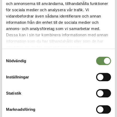
och annonserna till användarna, tillhandahålla funktioner
för sociala medier och analysera vår trafik. Vi
vidarebefordrar även sådana identifierare och annan
information från din enhet till de sociala medier och
annons- och analysföretag som vi samarbetar med.
Dessa kan i sin tur kombinera informationen med annan
information som du har tillhandahållit eller som de har
samlat in när du har använt deras tjänster.
VÅRA TJÄNSTER
Samtyckesval
Fastighetsförvaltning & projektledning
Nödvändig
Uthyrning
Inställningar
Styr, vent & kyla
Statistik
Fastighetsskötsel
Marknadsföring
Ekonomisk Förvaltning